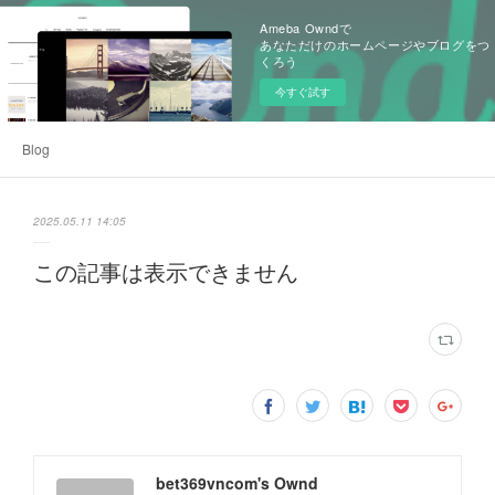
Ameba Owndで
あなただけのホームページやブログをつ
くろう
今すぐ試す
Blog
2025.05.11 14:05
この記事は表示できません
bet369vncom's Ownd